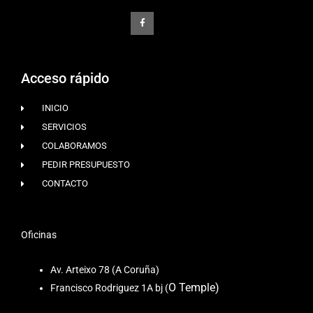
a
c
e
b
o
o
k
-
f
Acceso rápido
INICIO
SERVICIOS
COLABORAMOS
PEDIR PRESUPUESTO
CONTACTO
Oficinas
Av. Arteixo 78 (A Coruña)
O Temple)
Francisco Rodriguez 1A bj (