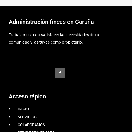
Administración fincas en Coruña
Trabajamos para satisfacer las necesidades de tu
comunidad y las tuyas como propietario.
F
a
c
e
b
o
o
k
-
f
Acceso rápido
INICIO
SERVICIOS
COLABORAMOS