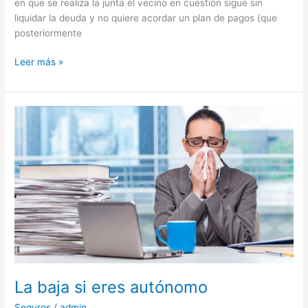
en que se realiza la junta el vecino en cuestión sigue sin
liquidar la deuda y no quiere acordar un plan de pagos (que
posteriormente
Leer más »
La
baja
si
eres
autónomo
La baja si eres autónomo
Seguros
/
admin